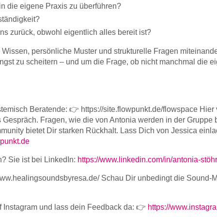
in die eigene Praxis zu überführen?
ständigkeit?
 zurück, obwohl eigentlich alles bereit ist?
 Wissen, persönliche Muster und strukturelle Fragen miteinand
Angst zu scheitern – und um die Frage, ob nicht manchmal die ei
misch Beratende: 👉 https://site.flowpunkt.de/flowspace Hier ve
 Gespräch. Fragen, wie die von Antonia werden in der Grupp
unity bietet Dir starken Rückhalt. Lass Dich von Jessica einlad
punkt.de
? Sie ist bei LinkedIn:
https://www.linkedin.com/in/antonia-stö
//www.healingsoundsbyresa.de/ Schau Dir unbedingt die Sound-
f Instagram und lass dein Feedback da: 👉
https://www.instagr